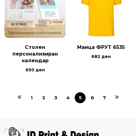
Столен
Маица ФРУТ 6535
персонализиран
682
ден
календар
650
ден
1
2
3
4
5
6
7