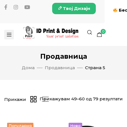
Твој Дизајн
Бес
0
Продавница
Дома
Продавница
Страна 5
Прикажувам 49–60 од 79 резултати
Прикажи
Популарно
Ново