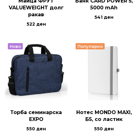
Маица ФРУТ
Банк CARD POWER 5,
VALUEWEIGHT долг
5000 mAh
ракав
541
ден
522
ден
Ново
Популарно
Торба семинарска
Нотес MONDO MAXI,
EXPO
Б5, со ластик
550
ден
550
ден