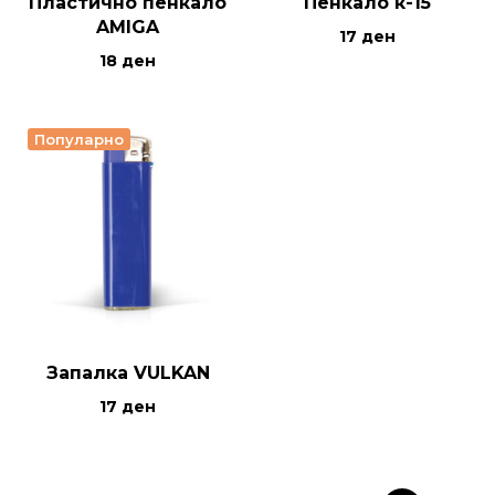
Пластично пенкало
Пенкало к-15
AMIGA
17
ден
18
ден
Популарно
Запалка VULKAN
17
ден