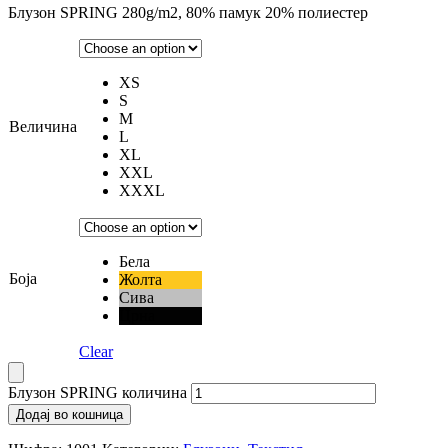
Блузон SPRING 280g/m2, 80% памук 20% полиестер
XS
S
M
Величина
L
XL
XXL
XXXL
Бела
Боја
Жолта
Сива
Црна
Clear
Блузон SPRING количина
Додај во кошница