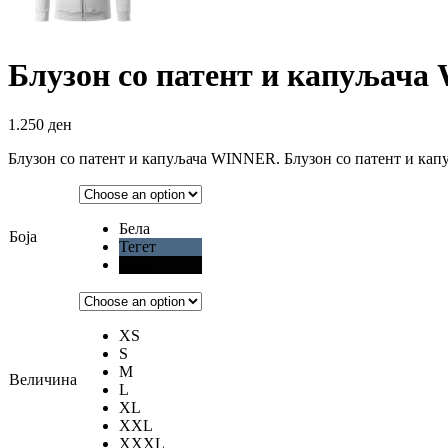
Блузон со патент и капуљач
1.250
ден
Блузон со патент и капуљача WINNER. Блузон со патент и кап
Бела
Боја
Тегет
Црна
XS
S
M
Величина
L
XL
XXL
XXXL