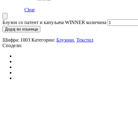
Clear
Блузон со патент и капуљача WINNER количина
Додај во кошница
Шифра:
1003
Категории:
Блузони
,
Текстил
Сподели: