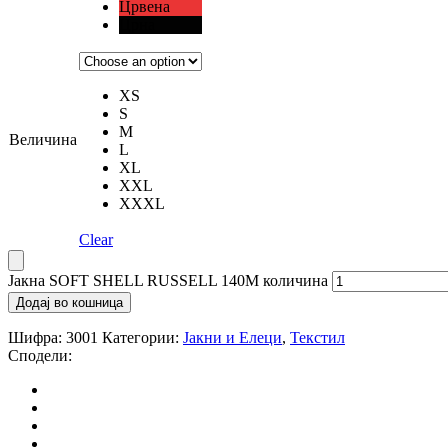
Црвена
Црна
XS
S
M
Величина
L
XL
XXL
XXXL
Clear
Јакна SOFT SHELL RUSSELL 140M количина
Додај во кошница
Шифра:
3001
Категории:
Јакни и Елеци
,
Текстил
Сподели: