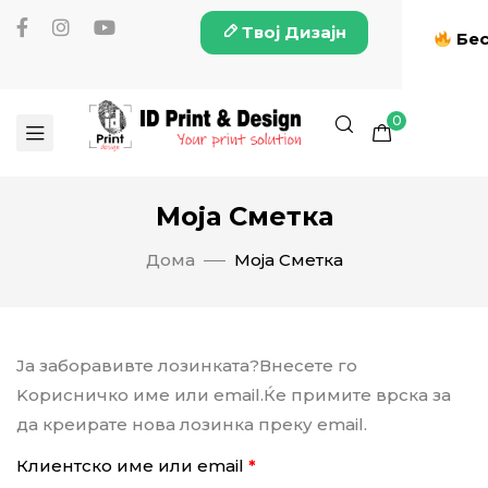
Твој Дизајн
Бес
0
Моја Сметка
Дома
Моја Сметка
Ја заборавивте лозинката?Внесете го
Kорисничко име или email.Ќе примите врска за
да креирате нова лозинка преку email.
Клиентско име или email
*