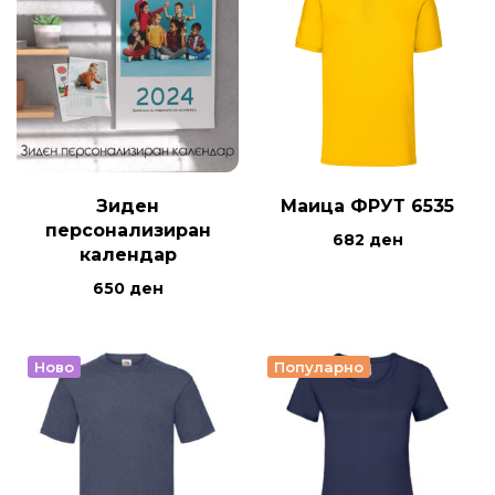
Зиден
Маица ФРУТ 6535
персонализиран
682
ден
календар
650
ден
Ново
Популарно