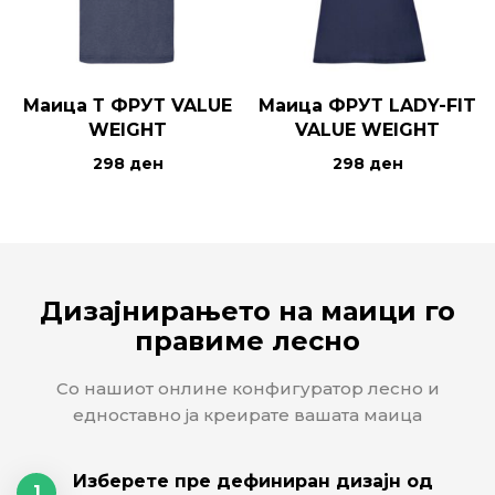
Маица Т ФРУТ VALUE
Маица ФРУТ LADY-FIT
WEIGHT
VALUE WEIGHT
298
ден
298
ден
Дизајнирањето на маици го
правиме лесно
Со нашиот онлине конфигуратор лесно и
едноставно ја креирате вашата маица
Изберете пре дефиниран дизајн од
1