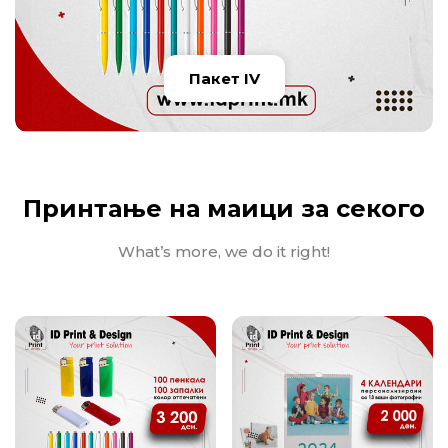
Пакет IV
Принтање на маици за секого
What’s more, we do it right!