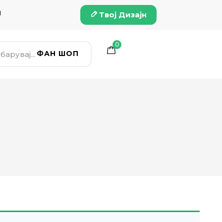
и
Твој Дизајн
0
ФАН ШОП