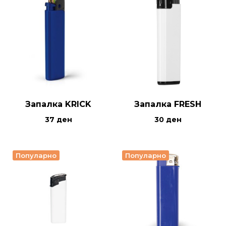
Запалка KRICK
Запалка FRESH
37
ден
30
ден
Популарно
Популарно