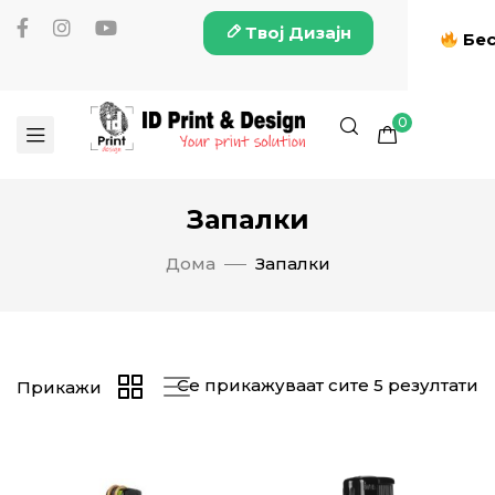
Твој Дизајн
Бес
0
Запалки
Дома
Запалки
Се прикажуваат сите 5 резултати
Прикажи