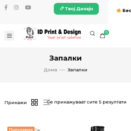
Твој Дизајн
Бес
0
Запалки
Дома
Запалки
Се прикажуваат сите 5 резултати
Прикажи
Популарно