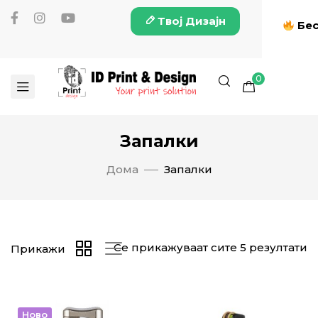
Твој Дизајн
Бес
0
Запалки
Дома
Запалки
Се прикажуваат сите 5 резултати
Прикажи
Ново