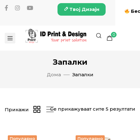
Твој Дизајн
Бес
0
Запалки
Дома
Запалки
Се прикажуваат сите 5 резултати
Прикажи
Популарно
Популарно