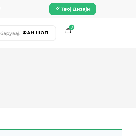
и
Твој Дизајн
0
ФАН ШОП