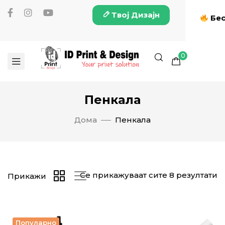
Твој Дизајн
Бес
0
Пенкала
Дома
Пенкала
Се прикажуваат сите 8 резултати
Прикажи
Популарно