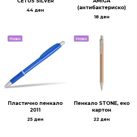
CETUS SILVER
AMIGA
(антибактериско)
44
ден
18
ден
Ново
Ново
Пластично пенкало
Пенкало STONE, еко
2011
картон
25
ден
22
ден