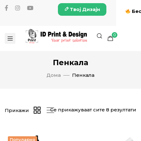
Твој Дизајн
Бес
0
Пенкала
Дома
Пенкала
Се прикажуваат сите 8 резултати
Прикажи
Популарно