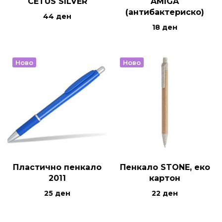
CETUS SILVER
AMIGA
(антибактериско)
44
ден
18
ден
Ново
Ново
Пластично пенкало
Пенкало STONE, еко
2011
картон
25
ден
22
ден