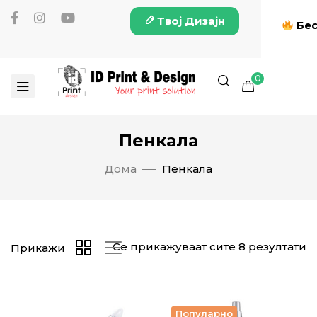
Твој Дизајн
Бес
0
Пенкала
Дома
Пенкала
Се прикажуваат сите 8 резултати
Прикажи
Популарно