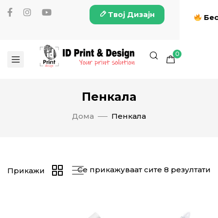
Твој Дизајн
Бес
0
Пенкала
Дома
Пенкала
Се прикажуваат сите 8 резултати
Прикажи