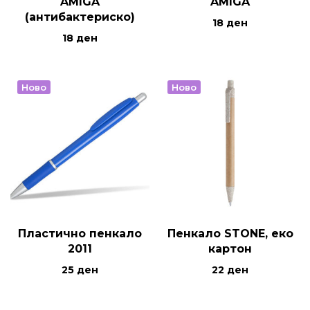
AMIGA
AMIGA
(антибактериско)
18
ден
18
ден
Ново
Ново
Пластично пенкало
Пенкало STONE, еко
2011
картон
25
ден
22
ден