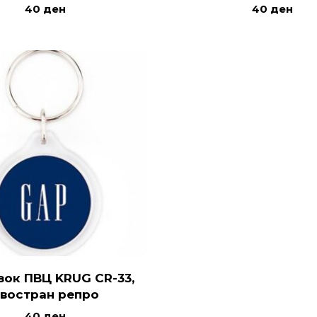
40
ден
40
ден
зок ПВЦ KRUG CR-33,
востран репро
40
ден