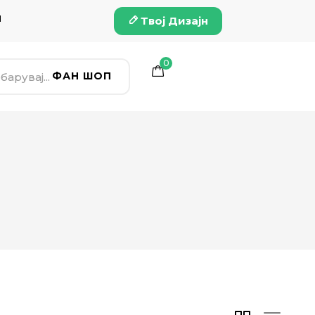
и
Твој Дизајн
0
ФАН ШОП