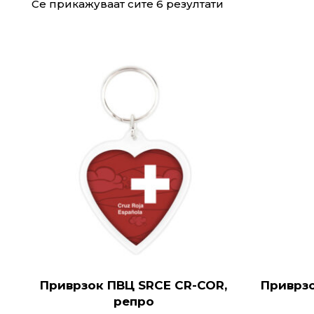
Се прикажуваат сите 6 резултати
Приврзок ПВЦ SRCE CR-COR,
Приврз
репро