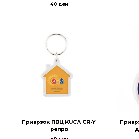
40
ден
Приврзок ПВЦ KUCA CR-Y,
Привр
репро
д
40
ден