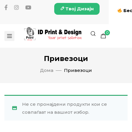
Твој Дизајн
Бес
0
Привезоци
Дома
Привезоци
Не се пронајдени продукти кои се
совпаѓаат на вашиот избор.