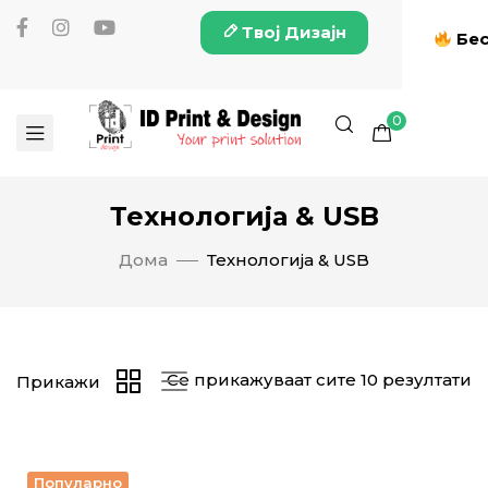
Твој Дизајн
Бес
0
Технологија & USB
Дома
Технологија & USB
Се прикажуваат сите 10 резултати
Прикажи
Популарно