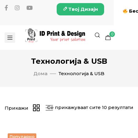
Твој Дизајн
Бес
0
Технологија & USB
Дома
Технологија & USB
Се прикажуваат сите 10 резултати
Прикажи
Популарно