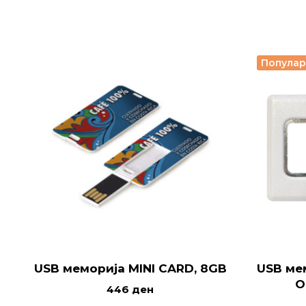
Попула
USB меморија MINI CARD, 8GB
USB ме
O
446
ден