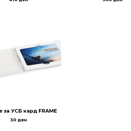
е за УСБ кард FRAME
30
ден