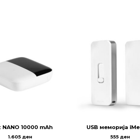
к NANO 10000 mAh
USB меморија iM
1.605
ден
555
ден