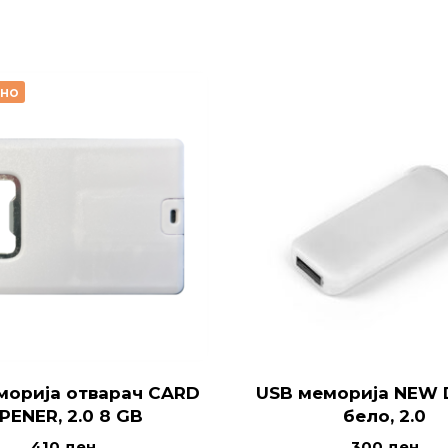
рно
морија отварач CARD
USB меморија NEW 
PENER, 2.0 8 GB
бело, 2.0
410
ден
300
ден