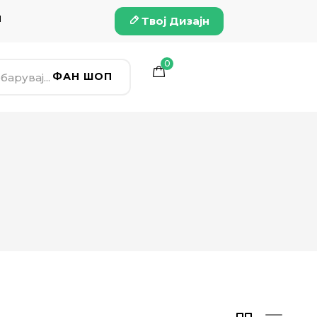
и
Твој Дизајн
0
ФАН ШОП