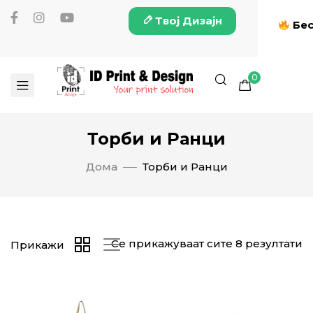
Твој Дизајн
Бес
0
Торби и Ранци
Дома
Торби и Ранци
Се прикажуваат сите 8 резултати
Прикажи