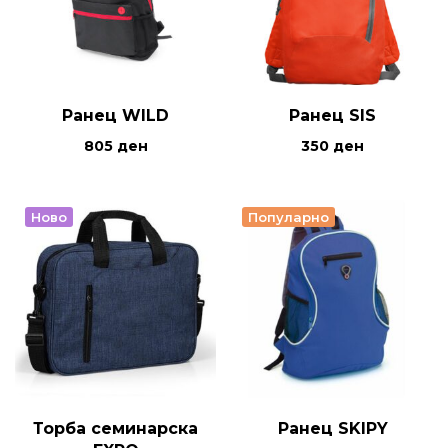
Ранец WILD
Ранец SIS
805
ден
350
ден
Ново
Популарно
Торба семинарска
Ранец SKIPY