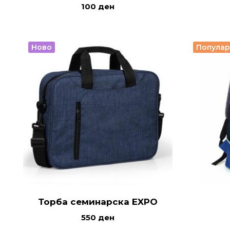
100
ден
Ново
Попула
Торба семинарска EXPO
550
ден