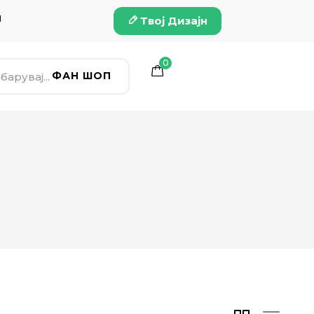
и
Твој Дизајн
0
ФАН ШОП