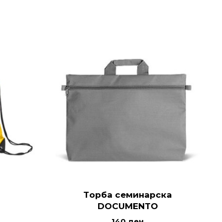
Tорба семинарска
DOCUMENTO
140
ден