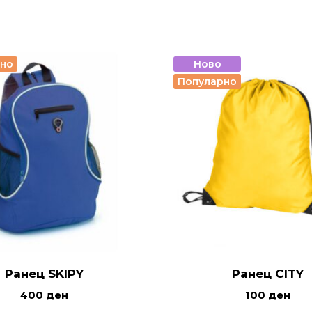
рно
Ново
Популарно
Ранец SKIPY
Ранец CITY
400
ден
100
ден