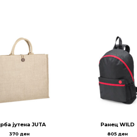
рба јутена JUTA
Ранец WILD
370
ден
805
ден