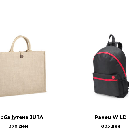
рба јутена JUTA
Ранец WILD
370
ден
805
ден