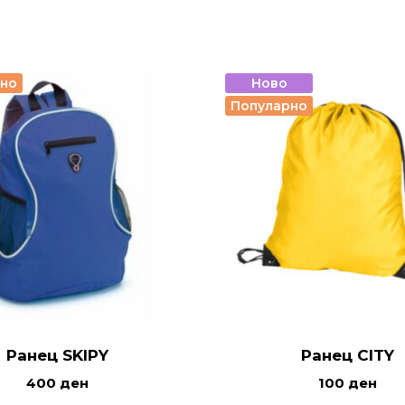
рно
Ново
Популарно
Ранец SKIPY
Ранец CITY
400
ден
100
ден