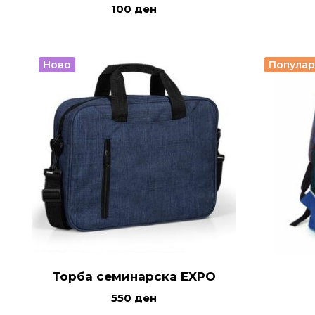
100
ден
Ново
Попула
Торба семинарска EXPO
550
ден