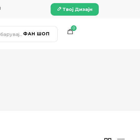
и
Твој Дизајн
0
ФАН ШОП