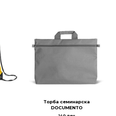
Tорба семинарска
DOCUMENTO
140
ден