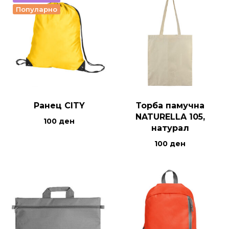
Популарно
Ранец CITY
Торба памучна
NATURELLA 105,
100
ден
натурал
100
ден