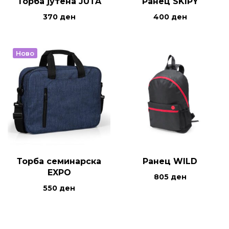
Торба јутена JUTA
Ранец SKIPY
370
ден
400
ден
Ново
Торба семинарска
Ранец WILD
EXPO
805
ден
550
ден