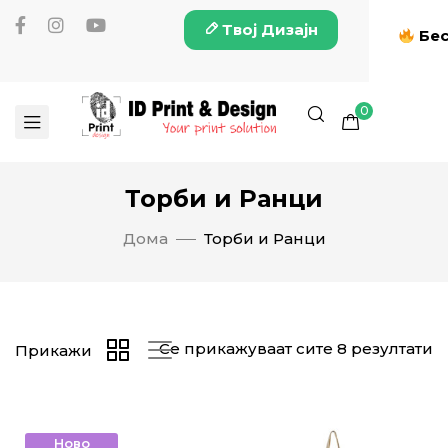
Твој Дизајн
Бес
0
Торби и Ранци
Дома
Торби и Ранци
Се прикажуваат сите 8 резултати
Прикажи
Ново