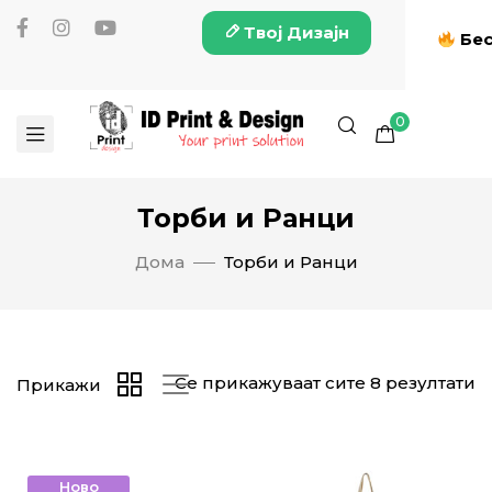
Твој Дизајн
Бес
0
Торби и Ранци
Дома
Торби и Ранци
Се прикажуваат сите 8 резултати
Прикажи
Ново