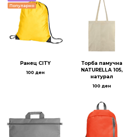
Популарно
Ранец CITY
Торба памучна
NATURELLA 105,
100
ден
натурал
100
ден