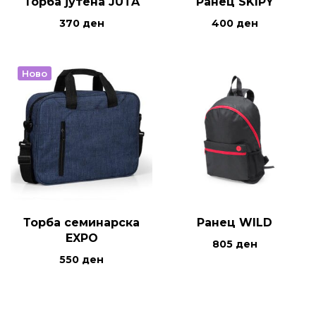
Торба јутена JUTA
Ранец SKIPY
370
ден
400
ден
Ново
Торба семинарска
Ранец WILD
EXPO
805
ден
550
ден