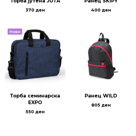
Торба јутена JUTA
Ранец SKIPY
370
ден
400
ден
Ново
Торба семинарска
Ранец WILD
EXPO
805
ден
550
ден