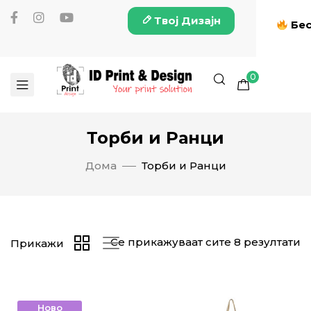
Твој Дизајн
Бес
0
Торби и Ранци
Дома
Торби и Ранци
Се прикажуваат сите 8 резултати
Прикажи
Ново