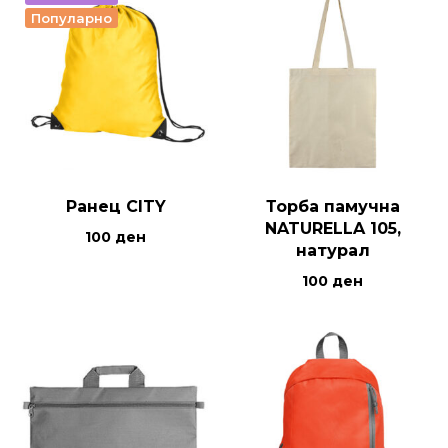
Популарно
Ранец CITY
Торба памучна
NATURELLA 105,
100
ден
натурал
100
ден