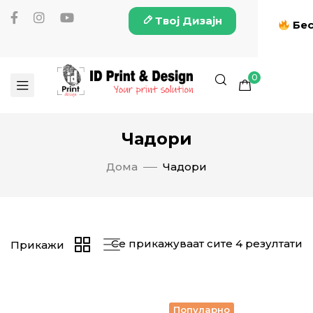
Твој Дизајн
Бес
0
Чадори
Дома
Чадори
Се прикажуваат сите 4 резултати
Прикажи
Популарно