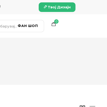
и
Твој Дизајн
0
ФАН ШОП