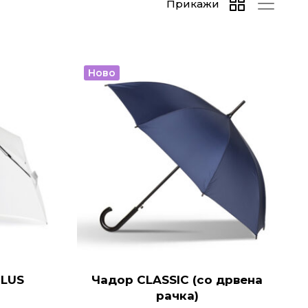
Прикажи
Ново
PLUS
Чадор CLASSIC (со дрвена
рачка)