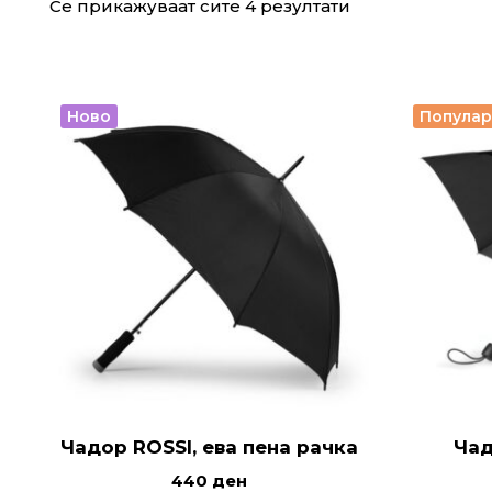
Се прикажуваат сите 4 резултати
Ново
Попула
Чадор ROSSI, ева пена рачка
Чад
440
ден