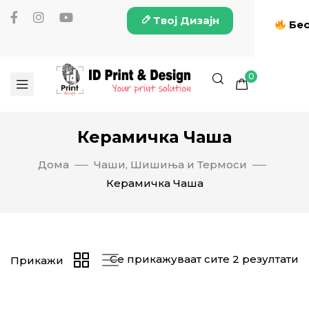
Твој Дизајн
Бес
0
Керамичка Чаша
Дома
Чаши, Шишиња и Термоси
Керамичка Чаша
Се прикажуваат сите 2 резултати
Прикажи