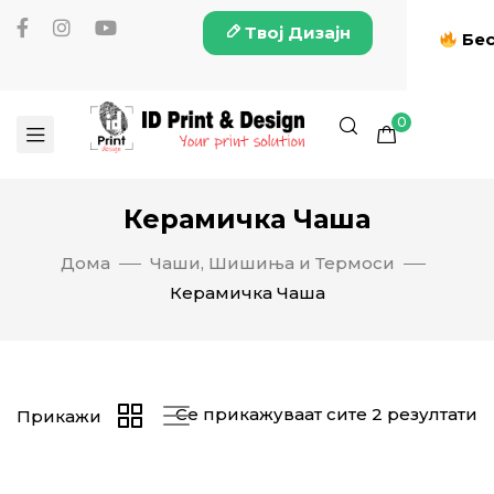
Твој Дизајн
Бес
0
Керамичка Чаша
Дома
Чаши, Шишиња и Термоси
Керамичка Чаша
Се прикажуваат сите 2 резултати
Прикажи