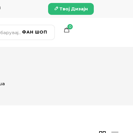
и
Твој Дизајн
0
ФАН ШОП
ша