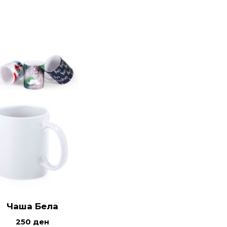
Чаша Бела
250
ден