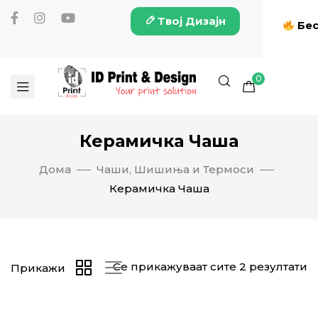
Твој Дизајн
Бес
0
Керамичка Чаша
Дома
Чаши, Шишиња и Термоси
Керамичка Чаша
Се прикажуваат сите 2 резултати
Прикажи