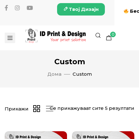
Твој Дизајн
Бес
0
Custom
Дома
Custom
Се прикажуваат сите 5 резултати
Прикажи