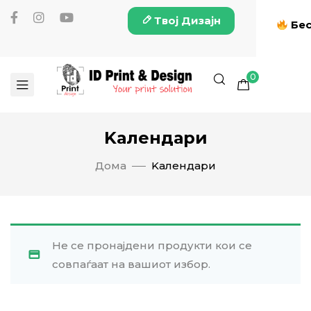
Твој Дизајн
Бес
0
Kалендари
Дома
Kалендари
Не се пронајдени продукти кои се
совпаѓаат на вашиот избор.