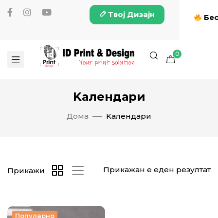
Твој Дизајн
Бес
0
Kалендари
Дома
Kалендари
Прикажан е еден резултат
Прикажи
Популарно