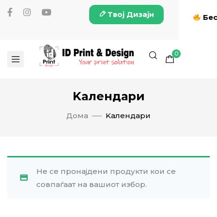
Твој Дизајн
Бес
0
Kалендари
Дома
Kалендари
Не се пронајдени продукти кои се
совпаѓаат на вашиот избор.