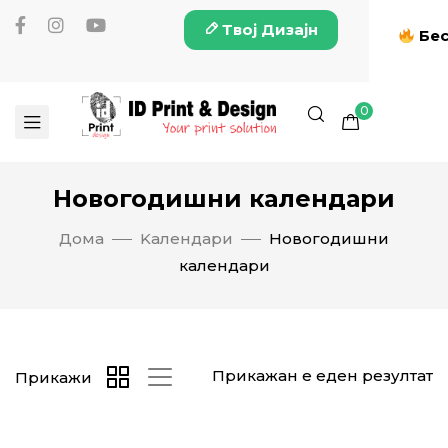
Твој Дизајн
Бес
0
Новогодишни календари
Дома
Kалендари
Новогодишни
календари
Прикажан е еден резултат
Прикажи