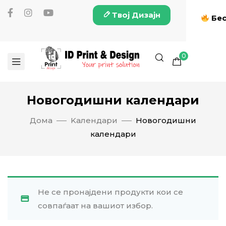
Твој Дизајн
Бес
0
Новогодишни календари
Дома
Kалендари
Новогодишни
календари
Не се пронајдени продукти кои се
совпаѓаат на вашиот избор.