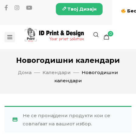
Твој Дизајн
Бес
0
Новогодишни календари
Дома
Kалендари
Новогодишни
календари
Не се пронајдени продукти кои се
совпаѓаат на вашиот избор.