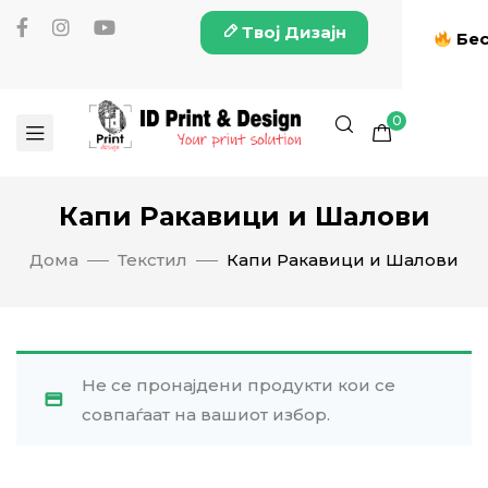
Твој Дизајн
Бес
0
Капи Ракавици и Шалови
Дома
Текстил
Капи Ракавици и Шалови
Не се пронајдени продукти кои се
совпаѓаат на вашиот избор.