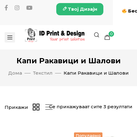
Твој Дизајн
Бес
0
Капи Ракавици и Шалови
Дома
Текстил
Капи Ракавици и Шалови
Се прикажуваат сите 3 резултати
Прикажи
Популарно