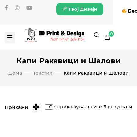
Твој Дизајн
Бес
0
Капи Ракавици и Шалови
Дома
Текстил
Капи Ракавици и Шалови
Се прикажуваат сите 3 резултати
Прикажи