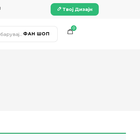
и
Твој Дизајн
0
ФАН ШОП