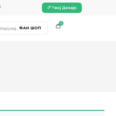
и
Твој Дизајн
0
ФАН ШОП