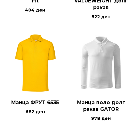
Fit
VALUEWEIGHT долг
ракав
404
ден
522
ден
Маица ФРУТ 6535
Маица поло долг
ракав GATOR
682
ден
978
ден