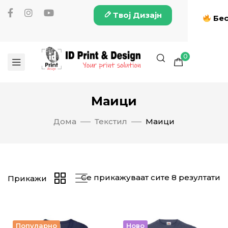
Твој Дизајн
Бес
0
Маици
Дома
Текстил
Маици
Се прикажуваат сите 8 резултати
Прикажи
Популарно
Ново