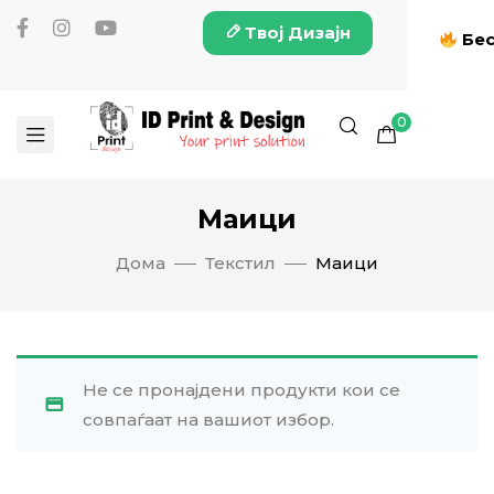
Твој Дизајн
Бес
0
Маици
Дома
Текстил
Маици
Не се пронајдени продукти кои се
совпаѓаат на вашиот избор.