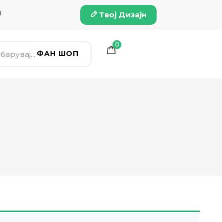
и
Твој Дизајн
0
ФАН ШОП