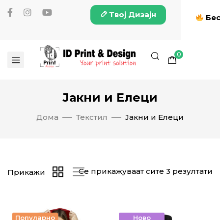
Твој Дизајн
Бес
0
Јакни и Елеци
Дома
Текстил
Јакни и Елеци
Се прикажуваат сите 3 резултати
Прикажи
Популарно
Ново